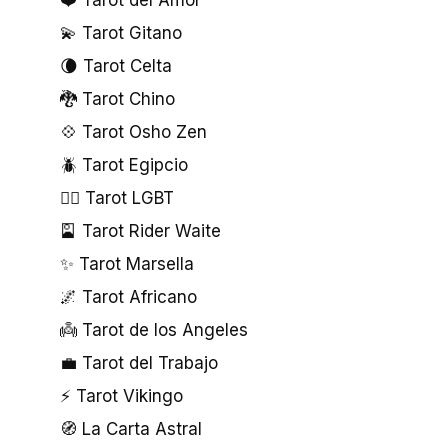
❤️ Tarot del Amor
💫 Tarot Gitano
🌘 Tarot Celta
🐉 Tarot Chino
💠 Tarot Osho Zen
🪲 Tarot Egipcio
🏳️‍🌈 Tarot LGBT
🎴 Tarot Rider Waite
✨ Tarot Marsella
🌌 Tarot Africano
👼 Tarot de los Angeles
💼 Tarot del Trabajo
⚡ Tarot Vikingo
🧭 La Carta Astral