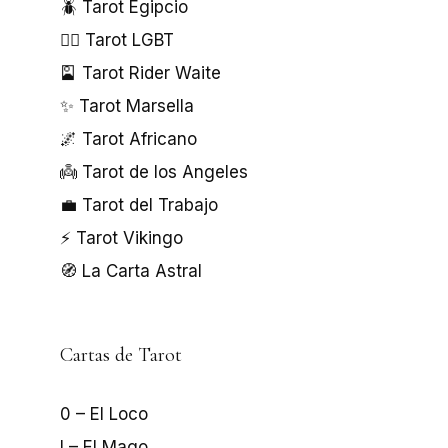
🪲 Tarot Egipcio
🏳️‍🌈 Tarot LGBT
🎴 Tarot Rider Waite
✨ Tarot Marsella
🌌 Tarot Africano
👼 Tarot de los Angeles
💼 Tarot del Trabajo
⚡ Tarot Vikingo
🧭 La Carta Astral
Cartas de Tarot
0 – El Loco
I – El Mago